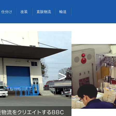
仕分け
改装
直販物流
輸送
>